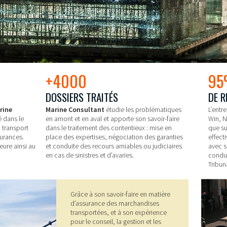
+4000
9
DOSSIERS TRAITÉS
DE R
rine
Marine Consultant
étudie les problématiques
L’entre
é dans le
en amont et en aval et apporte son savoir-faire
Win, N
u transport
dans le traitement des contentieux : mise en
que su
urances.
place des expertises, négociation des garanties
effect
eure ainsi au
et conduite des recours amiables ou judiciaires
avec s
en cas de sinistres et d’avaries.
condui
Tribun
Grâce à son savoir-faire en matière
d’assurance des marchandises
transportées, et à son expérience
pour le conseil, la gestion et les