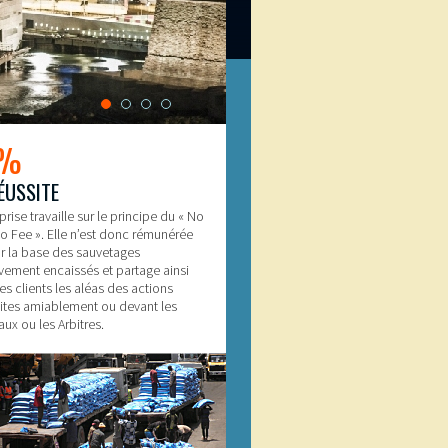
5%
ÉUSSITE
prise travaille sur le principe du « No
o Fee ». Elle n’est donc rémunérée
r la base des sauvetages
ivement encaissés et partage ainsi
es clients les aléas des actions
tes amiablement ou devant les
aux ou les Arbitres.